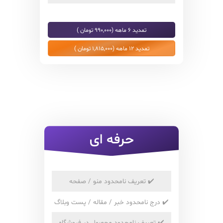
تمدید 6 ماهه (990,000 تومان )
تمدید 12 ماهه (1,815,000 تومان )
حرفه ای
✔️
تعریف نامحدود منو / صفحه
✔️
درج نامحدود خبر / مقاله / پست وبلاگ
✔️
تعریف نامحدود محصول در فروشگاه